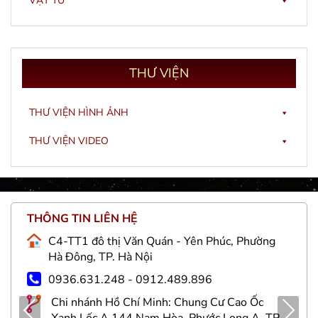
VẬT TƯ
THƯ
VIỆN
THƯ VIỆN HÌNH ẢNH
THƯ VIỆN VIDEO
THÔNG TIN LIÊN HỆ
C4-TT1 đô thị Văn Quán - Yên Phúc, Phường
Hà Đông, TP. Hà Nội
0936.631.248 - 0912.489.896
Chi nhánh Hồ Chí Minh: Chung Cư Cao Ốc
Pre
Nex
Xanh Lốc A 144 Nam Hòa, Phước Long A, TP.