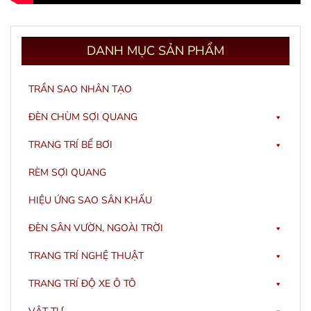
DANH
MỤC SẢN PHẨM
TRẦN SAO NHÂN TẠO
ĐÈN CHÙM SỢI QUANG
TRANG TRÍ BỂ BƠI
RÈM SỢI QUANG
HIỆU ỨNG SAO SÂN KHẤU
ĐÈN SÂN VƯỜN, NGOÀI TRỜI
TRANG TRÍ NGHỆ THUẬT
TRANG TRÍ ĐỘ XE Ô TÔ