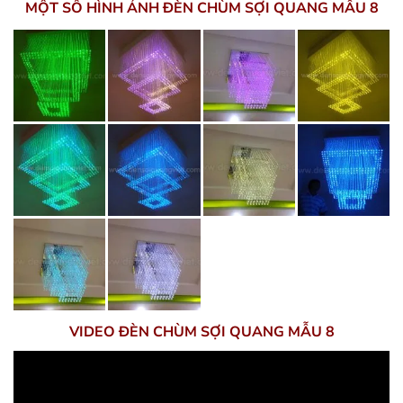
MỘT SỐ HÌNH ẢNH ĐÈN CHÙM SỢI QUANG MẪU 8
VIDEO ĐÈN CHÙM SỢI QUANG MẪU 8