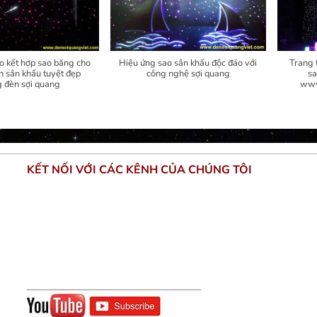
o kết hợp sao băng cho
Hiệu ứng sao sân khấu độc đáo với
Trang 
 sân khấu tuyệt đẹp
công nghệ sợi quang
sa
 đèn sợi quang
www
KẾT NỐI VỚI CÁC KÊNH CỦA CHÚNG TÔI