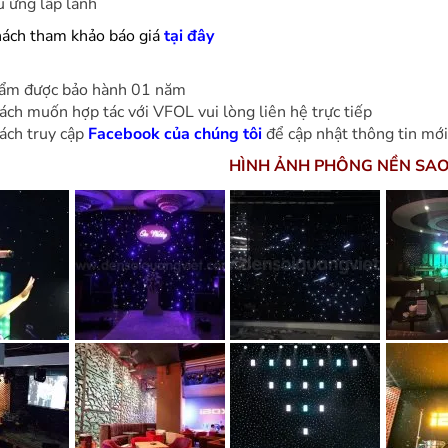
u ứng lấp lánh
ách tham khảo báo giá
tại đây
ẩm được bảo hành 01 năm
ách muốn hợp tác với VFOL vui lòng liên hệ trực tiếp
ách truy cập
Facebook của chúng tôi
để cập nhật thông tin mới
HÌNH ẢNH PHÔNG NỀN SA