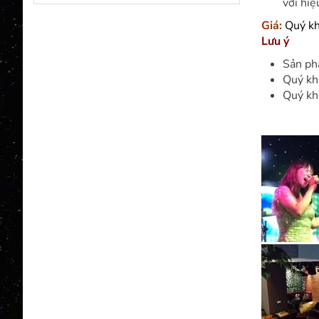
với hiệ
Giá:
Quý kh
Lưu ý
Sản ph
Quý kh
Quý kh