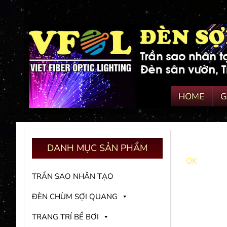
HOME
G
DANH
MỤC SẢN PHẨM
OK
TRẦN SAO NHÂN TẠO
ĐÈN CHÙM SỢI QUANG
TRANG TRÍ BỂ BƠI