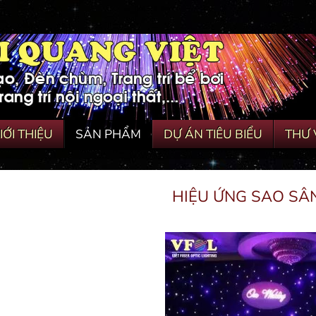
IỚI THIỆU
SẢN PHẨM
DỰ ÁN TIÊU BIỂU
THƯ 
HIỆU ỨNG SAO SÂ