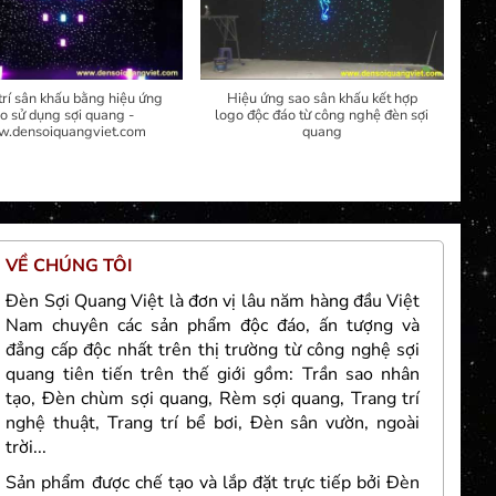
trí sân khấu bằng hiệu ứng
Hiệu ứng sao sân khấu kết hợp
o sử dụng sợi quang -
logo độc đáo từ công nghệ đèn sợi
.densoiquangviet.com
quang
VỀ CHÚNG TÔI
TH
Đèn Sợi Quang Việt là đơn vị lâu năm hàng đầu Việt
Nam chuyên các sản phẩm độc đáo, ấn tượng và
đẳng cấp độc nhất trên thị trường từ công nghệ sợi
quang tiên tiến trên thế giới gồm: Trần sao nhân
tạo, Đèn chùm sợi quang, Rèm sợi quang, Trang trí
nghệ thuật, Trang trí bể bơi, Đèn sân vườn, ngoài
Đức
trời...
Sản phẩm được chế tạo và lắp đặt trực tiếp bởi Đèn