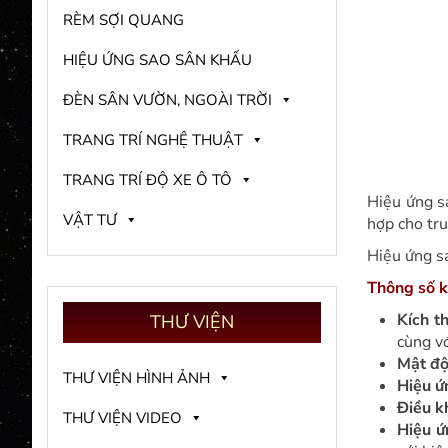
RÈM SỢI QUANG
HIỆU ỨNG SAO SÂN KHẤU
ĐÈN SÂN VƯỜN, NGOÀI TRỜI
TRANG TRÍ NGHỆ THUẬT
TRANG TRÍ ĐỘ XE Ô TÔ
Hiệu ứng s
VẬT TƯ
hợp cho tru
Hiệu ứng s
Thông số k
Kích t
THƯ
VIỆN
cùng vớ
Mật độ
THƯ VIỆN HÌNH ẢNH
Hiệu ứ
Điều kh
THƯ VIỆN VIDEO
Hiệu ứ