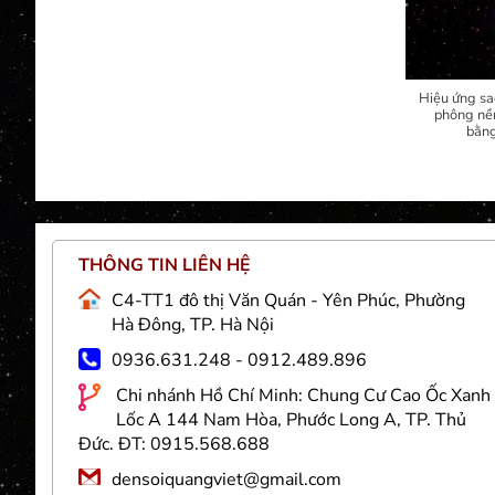
Hiệu ứng sa
phông nền
bằng
THÔNG TIN LIÊN HỆ
Việt
C4-TT1 đô thị Văn Quán - Yên Phúc, Phường
g và
Hà Đông, TP. Hà Nội
 sợi
0936.631.248 - 0912.489.896
nhân
Chi nhánh Hồ Chí Minh: Chung Cư Cao Ốc Xanh
 trí
Lốc A 144 Nam Hòa, Phước Long A, TP. Thủ
goài
Đức. ĐT: 0915.568.688
densoiquangviet@gmail.com
 Đèn