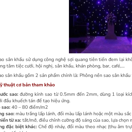
ao sân khấu sử dụng công nghệ sợi quang tiên tiến đem lại kh
ng tâm tiệc cưới, hội nghị, sân khấu, khán phòng, bar, café,…
ao sân khấu gồm 2 sản phẩm chính là: Phông nền sao sân khấu 
ỹ thuật cơ bản tham khảo
hước sao:
đường kính sao từ 0.5mm đến 2mm, dùng 1 loại kích 
i đầu khuếch tán để tạo hiệu ứng.
 sao:
40 – 80 điểm/m2
ng sao:
màu trắng lấp lánh, đổi màu lấp lánh hoặc một màu sắc 
iển từ xa:
tắt/mở, điều chỉnh cường độ sáng của sao, lựa chọn 
ng đặc biệt khác:
Chế độ nháy, đổi màu theo nhạc (thu âm tr