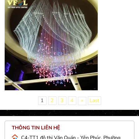
1
2
3
4
»
Last
THÔNG TIN LIÊN HỆ
C4-TT1 đô thị Văn Quán - Yên Phúc, Phường