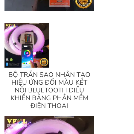
BỘ TRẦN SAO NHÂN TẠO
HIỆU ỨNG ĐỔI MÀU KẾT
NỐI BLUETOOTH ĐIỀU
KHIỂN BẰNG PHẦN MỀM
ĐIỆN THOẠI