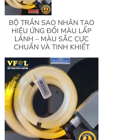
BỘ TRẦN SAO NHÂN TẠO
HIỆU ỨNG ĐỔI MÀU LẤP
LÁNH – MÀU SẮC CỰC
CHUẨN VÀ TINH KHIẾT