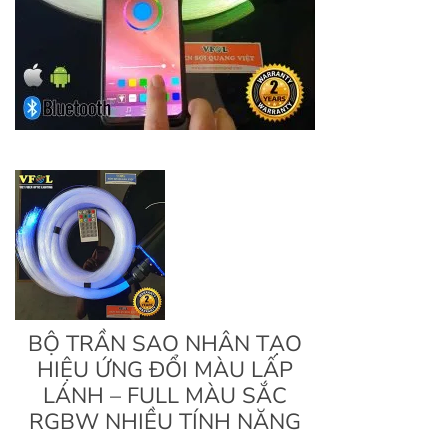
BỘ TRẦN SAO NHÂN TẠO
HIỆU ỨNG ĐỔI MÀU LẤP
LÁNH – FULL MÀU SẮC
RGBW NHIỀU TÍNH NĂNG