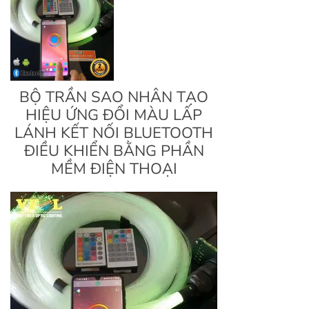
BỘ TRẦN SAO NHÂN TẠO
HIỆU ỨNG ĐỔI MÀU LẤP
LÁNH KẾT NỐI BLUETOOTH
ĐIỀU KHIỂN BẰNG PHẦN
MỀM ĐIỆN THOẠI