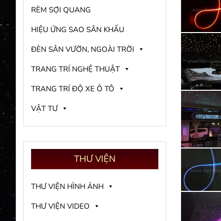
RÈM SỢI QUANG
HIỆU ỨNG SAO SÂN KHẤU
ĐÈN SÂN VƯỜN, NGOÀI TRỜI
TRANG TRÍ NGHỆ THUẬT
TRANG TRÍ ĐỘ XE Ô TÔ
VẬT TƯ
THƯ
VIỆN
THƯ VIỆN HÌNH ẢNH
THƯ VIỆN VIDEO