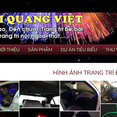
IỚI THIỆU
SẢN PHẨM
DỰ ÁN TIÊU BIỂU
THƯ 
HÌNH ẢNH TRANG TRÍ 