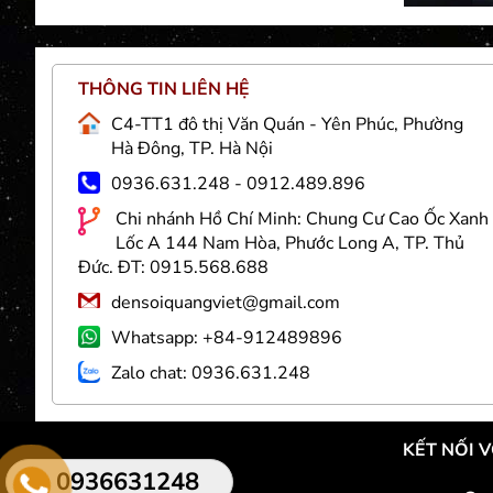
THÔNG TIN LIÊN HỆ
Việt
C4-TT1 đô thị Văn Quán - Yên Phúc, Phường
g và
Hà Đông, TP. Hà Nội
 sợi
0936.631.248 - 0912.489.896
nhân
Chi nhánh Hồ Chí Minh: Chung Cư Cao Ốc Xanh
 trí
Lốc A 144 Nam Hòa, Phước Long A, TP. Thủ
goài
Đức. ĐT: 0915.568.688
densoiquangviet@gmail.com
 Đèn
chất
Whatsapp: +84-912489896
 giá
Zalo chat: 0936.631.248
KẾT NỐI 
0936631248