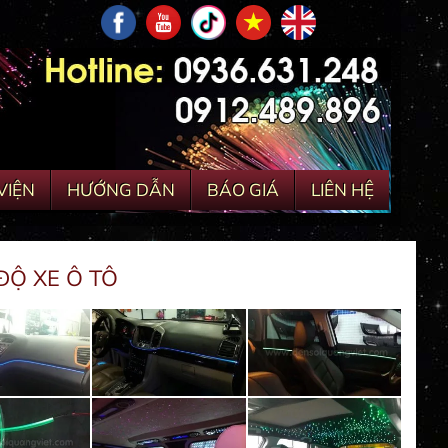
VIỆN
HƯỚNG DẪN
BÁO GIÁ
LIÊN HỆ
ĐỘ XE Ô TÔ