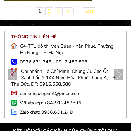
1
2
3
4
»
Last
THÔNG TIN LIÊN HỆ
C4-TT1 đô thị Văn Quán - Yên Phúc, Phường
Hà Đông, TP. Hà Nội
0936.631.248 - 0912.489.896
Chi nhánh Hồ Chí Minh: Chung Cư Cao Ốc
Pre
Nex
Xanh Lốc A 144 Nam Hòa, Phước Long A, TP.
viou
t
Thủ Đức. ĐT: 0915.568.688
s
densoiquangviet@gmail.com
Whatsapp: +84-912489896
Zalo chat: 0936.631.248