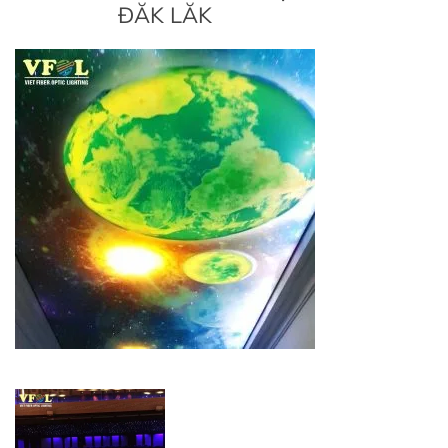
ĐĂK LĂK