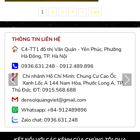
1
2
3
4
»
Last
THÔNG TIN LIÊN HỆ
C4-TT1 đô thị Văn Quán - Yên Phúc, Phường
Hà Đông, TP. Hà Nội
0936.631.248 - 0912.489.896
Chi nhánh Hồ Chí Minh: Chung Cư Cao Ốc
Pre
Nex
Xanh Lốc A 144 Nam Hòa, Phước Long A, TP.
viou
t
Thủ Đức. ĐT: 0915.568.688
s
densoiquangviet@gmail.com
Whatsapp: +84-912489896
Zalo chat: 0936.631.248