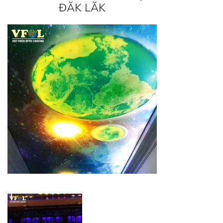
ĐĂK LĂK