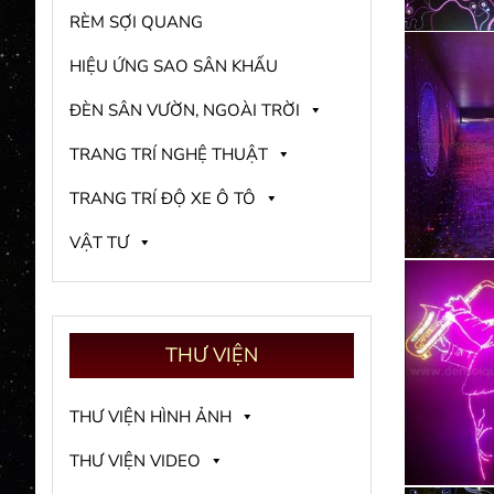
RÈM SỢI QUANG
HIỆU ỨNG SAO SÂN KHẤU
ĐÈN SÂN VƯỜN, NGOÀI TRỜI
TRANG TRÍ NGHỆ THUẬT
TRANG TRÍ ĐỘ XE Ô TÔ
VẬT TƯ
THƯ
VIỆN
THƯ VIỆN HÌNH ẢNH
THƯ VIỆN VIDEO