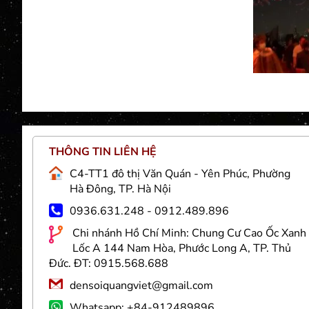
THÔNG TIN LIÊN HỆ
Việt
C4-TT1 đô thị Văn Quán - Yên Phúc, Phường
g và
Hà Đông, TP. Hà Nội
 sợi
0936.631.248 - 0912.489.896
nhân
Chi nhánh Hồ Chí Minh: Chung Cư Cao Ốc Xanh
 trí
Lốc A 144 Nam Hòa, Phước Long A, TP. Thủ
goài
Đức. ĐT: 0915.568.688
densoiquangviet@gmail.com
 Đèn
chất
Whatsapp: +84-912489896