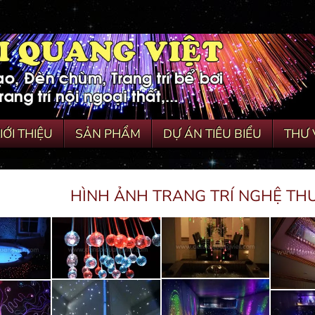
IỚI THIỆU
SẢN PHẨM
DỰ ÁN TIÊU BIỂU
THƯ 
HÌNH ẢNH TRANG TRÍ NGHỆ TH