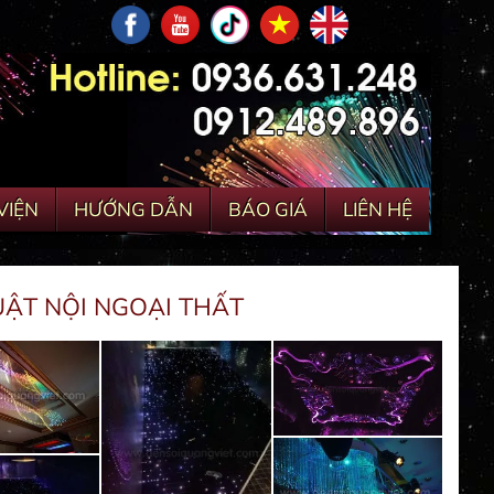
VIỆN
HƯỚNG DẪN
BÁO GIÁ
LIÊN HỆ
UẬT NỘI NGOẠI THẤT