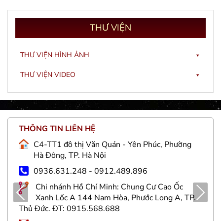
THƯ
VIỆN
THƯ VIỆN HÌNH ẢNH
THƯ VIỆN VIDEO
THÔNG TIN LIÊN HỆ
C4-TT1 đô thị Văn Quán - Yên Phúc, Phường
Hà Đông, TP. Hà Nội
0936.631.248 - 0912.489.896
Chi nhánh Hồ Chí Minh: Chung Cư Cao Ốc
Pre
Nex
Xanh Lốc A 144 Nam Hòa, Phước Long A, TP.
viou
t
Thủ Đức. ĐT: 0915.568.688
s