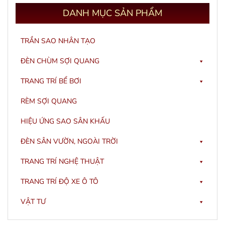
DANH
MỤC SẢN PHẨM
TRẦN SAO NHÂN TẠO
ĐÈN CHÙM SỢI QUANG
TRANG TRÍ BỂ BƠI
RÈM SỢI QUANG
HIỆU ỨNG SAO SÂN KHẤU
ĐÈN SÂN VƯỜN, NGOÀI TRỜI
TRANG TRÍ NGHỆ THUẬT
TRANG TRÍ ĐỘ XE Ô TÔ
VẬT TƯ