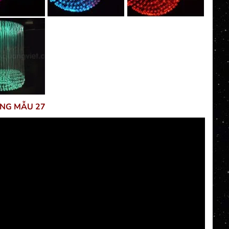
NG MẪU 27