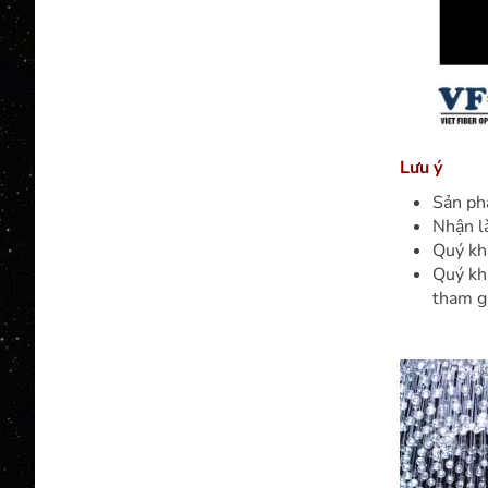
Lưu ý
Sản ph
Nhận l
Quý kh
Quý kh
tham gi