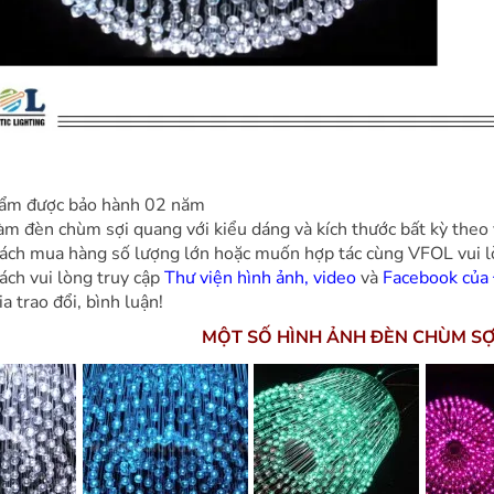
ẩm được bảo hành 02 năm
àm đèn chùm sợi quang với kiểu dáng và kích thước bất kỳ theo
ách mua hàng số lượng lớn hoặc muốn hợp tác cùng VFOL vui lòn
ách vui lòng truy cập
Thư viện hình ảnh, video
và
Facebook của
a trao đổi, bình luận!
MỘT SỐ HÌNH ẢNH ĐÈN CHÙM SỢ