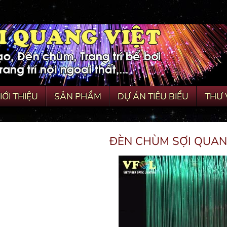
IỚI THIỆU
SẢN PHẨM
DỰ ÁN TIÊU BIỂU
THƯ 
ĐÈN CHÙM SỢI QUAN