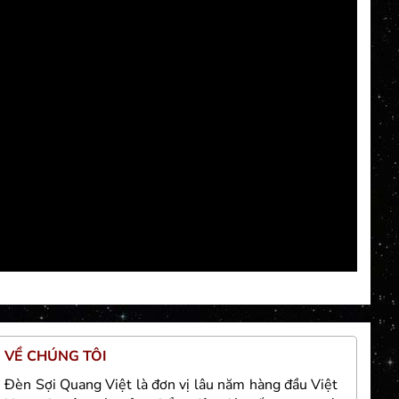
VỀ CHÚNG TÔI
TH
Đèn Sợi Quang Việt là đơn vị lâu năm hàng đầu Việt