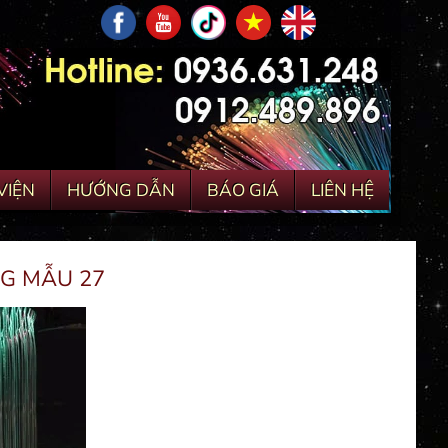
VIỆN
HƯỚNG DẪN
BÁO GIÁ
LIÊN HỆ
G MẪU 27