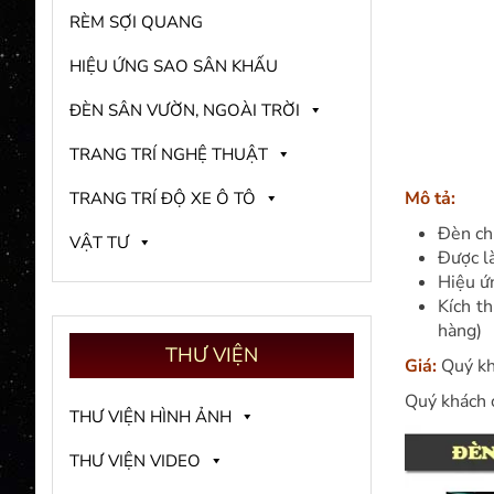
RÈM SỢI QUANG
HIỆU ỨNG SAO SÂN KHẤU
ĐÈN SÂN VƯỜN, NGOÀI TRỜI
TRANG TRÍ NGHỆ THUẬT
Mô tả:
TRANG TRÍ ĐỘ XE Ô TÔ
Đèn ch
VẬT TƯ
Được là
Hiệu ứn
Kích t
hàng)
THƯ
VIỆN
Giá:
Quý kh
Quý khách 
THƯ VIỆN HÌNH ẢNH
THƯ VIỆN VIDEO