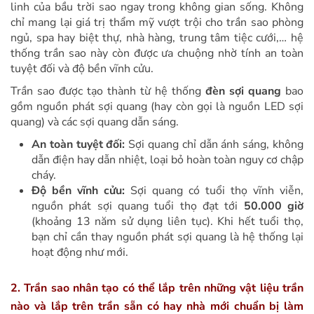
linh của bầu trời sao ngay trong không gian sống. Không
chỉ mang lại giá trị thẩm mỹ vượt trội cho trần sao phòng
ngủ, spa hay biệt thự, nhà hàng, trung tâm tiệc cưới,… hệ
thống trần sao này còn được ưa chuộng nhờ tính an toàn
tuyệt đối và độ bền vĩnh cửu.
Trần sao được tạo thành từ hệ thống
đèn sợi quang
bao
gồm nguồn phát sợi quang (hay còn gọi là nguồn LED sợi
quang) và các sợi quang dẫn sáng.
An toàn tuyệt đối:
Sợi quang chỉ dẫn ánh sáng, không
dẫn điện hay dẫn nhiệt, loại bỏ hoàn toàn nguy cơ chập
cháy.
Độ bền vĩnh cửu:
Sợi quang có tuổi thọ vĩnh viễn,
nguồn phát sợi quang tuổi thọ đạt tới
50.000 giờ
(khoảng 13 năm sử dụng liên tục). Khi hết tuổi thọ,
bạn chỉ cần thay nguồn phát sợi quang là hệ thống lại
hoạt động như mới.
2. Trần sao nhân tạo có thể lắp trên những vật liệu trần
nào và lắp trên trần sẵn có hay nhà mới chuẩn bị làm