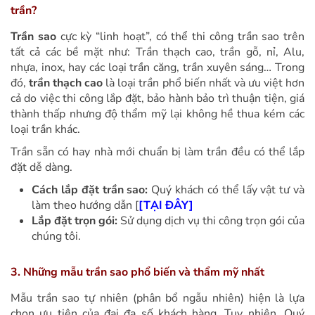
trần?
Trần sao
cực kỳ “linh hoạt”, có thể thi công trần sao trên
tất cả các bề mặt như: Trần thạch cao, trần gỗ, nỉ, Alu,
nhựa, inox, hay các loại trần căng, trần xuyên sáng… Trong
đó,
trần thạch cao
là loại trần phổ biến nhất và ưu việt hơn
cả do việc thi công lắp đặt, bảo hành bảo trì thuận tiện, giá
thành thấp nhưng độ thẩm mỹ lại không hề thua kém các
loại trần khác.
Trần sẵn có hay nhà mới chuẩn bị làm trần đều có thể lắp
đặt dễ dàng.
Cách lắp đặt trần sao:
Quý khách có thể lấy vật tư và
làm theo hướng dẫn [
[TẠI ĐÂY]
Lắp đặt trọn gói:
Sử dụng dịch vụ thi công trọn gói của
chúng tôi.
3. Những mẫu trần sao phổ biến và thẩm mỹ nhất
Mẫu trần sao tự nhiên (phân bổ ngẫu nhiên) hiện là lựa
chọn ưu tiên của đại đa số khách hàng. Tuy nhiên, Quý