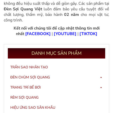
không đều hiệu suất thấp và dễ giòn gãy. Các sản phẩm tại
Đèn Sợi Quang Việt
luôn đảm bảo yêu cầu tuyệt đối về
chất lượng, thẩm mỹ, bảo hành
02 năm
cho mọi vật tư,
công trình.
Kết nối với chúng tôi để cập nhật thông tin mới
nhất
[FACEBOOK]
|
[YOUTUBE]
|
[TIKTOK]
DANH
MỤC SẢN PHẨM
TRẦN SAO NHÂN TẠO
ĐÈN CHÙM SỢI QUANG
TRANG TRÍ BỂ BƠI
RÈM SỢI QUANG
HIỆU ỨNG SAO SÂN KHẤU