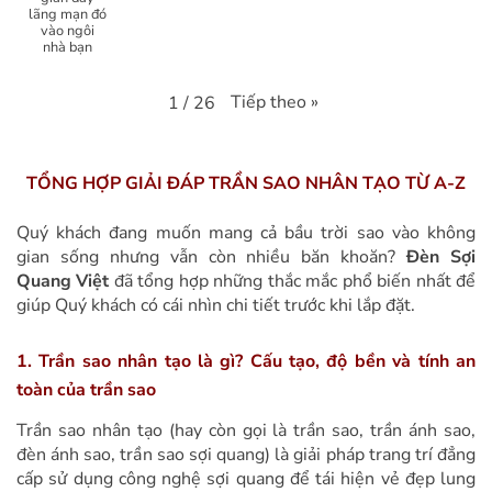
lãng mạn đó
vào ngôi
nhà bạn
Tiếp theo
»
1
/
26
TỔNG HỢP GIẢI ĐÁP TRẦN SAO NHÂN TẠO TỪ A-Z
Quý khách đang muốn mang cả bầu trời sao vào không
gian sống nhưng vẫn còn nhiều băn khoăn?
Đèn Sợi
Quang Việt
đã tổng hợp những thắc mắc phổ biến nhất để
giúp Quý khách có cái nhìn chi tiết trước khi lắp đặt.
1. Trần sao nhân tạo là gì?
Cấu tạo, độ bền và tính an
toàn của trần sao
Trần sao nhân tạo (hay còn gọi là trần sao, trần ánh sao,
đèn ánh sao, trần sao sợi quang) là giải pháp trang trí đẳng
cấp sử dụng công nghệ sợi quang để tái hiện vẻ đẹp lung