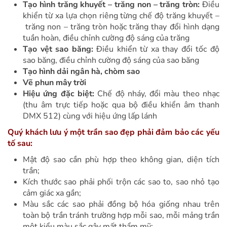
Tạo hình trăng khuyết – trăng non – trăng tròn:
Điều
khiển từ xa lựa chọn riêng từng chế độ trăng khuyết –
trăng non – trăng tròn hoặc trăng thay đổi hình dạng
tuần hoàn, điều chỉnh cường độ sáng của trăng
Tạo vệt sao băng:
Điều khiển từ xa thay đổi tốc độ
sao băng, điều chỉnh cường độ sáng của sao băng
Tạo hình dải ngân hà, chòm sao
Vẽ phun mây trời
Hiệu ứng đặc biệt:
Chế độ nháy, đổi màu theo nhạc
(thu âm trực tiếp hoặc qua bộ điều khiển âm thanh
DMX 512) cùng với hiệu ứng lấp lánh
Quý khách lưu ý một trần sao đẹp phải đảm bảo các yếu
tố sau:
Mật độ sao cần phù hợp theo không gian, diện tích
trần;
Kích thước sao phải phối trộn các sao to, sao nhỏ tạo
cảm giác xa gần;
Màu sắc các sao phải đồng bộ hóa giống nhau trên
toàn bộ trần tránh trường hợp mỗi sao, mỗi mảng trần
một kiểu màu sắc gây mất thẩm mỹ;