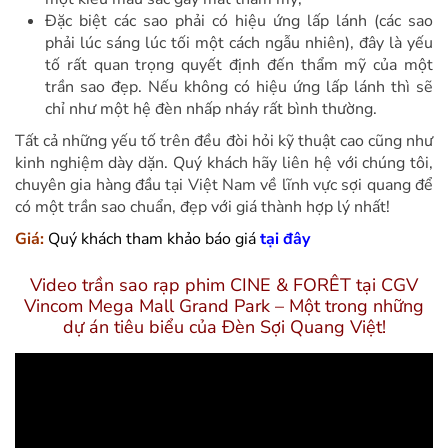
Đặc biệt các sao phải có hiệu ứng lấp lánh (các sao
phải lúc sáng lúc tối một cách ngẫu nhiên), đây là yếu
tố rất quan trọng quyết định đến thẩm mỹ của một
trần sao đẹp. Nếu không có hiệu ứng lấp lánh thì sẽ
chỉ như một hệ đèn nhấp nháy rất bình thường.
Tất cả những yếu tố trên đều đòi hỏi kỹ thuật cao cũng như
kinh nghiệm dày dặn. Quý khách hãy liên hệ với chúng tôi,
chuyên gia hàng đầu tại Việt Nam về lĩnh vực sợi quang để
có một trần sao chuẩn, đẹp với giá thành hợp lý nhất!
Giá:
Quý khách tham khảo báo giá
tại đây
Video trần sao rạp phim CINE & FORÊT tại CGV
Vincom Mega Mall Grand Park – Một trong những
dự án tiêu biểu của Đèn Sợi Quang Việt!