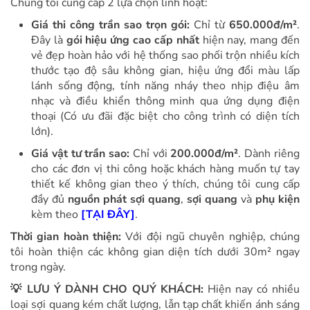
Chúng tôi cung cấp 2 lựa chọn linh hoạt:
Giá thi công trần sao trọn gói:
Chỉ từ
650.000đ/m²
.
Đây là
gói hiệu ứng cao cấp nhất
hiện nay, mang đến
vẻ đẹp hoàn hảo với hệ thống sao phối trộn nhiều kích
thước tạo độ sâu không gian, hiệu ứng đổi màu lấp
lánh sống động, tính năng nháy theo nhịp điệu âm
nhạc và điều khiển thông minh qua ứng dụng điện
thoại (Có ưu đãi đặc biệt cho công trình có diện tích
lớn).
Giá vật tư trần sao:
Chỉ với
200.000đ/m²
. Dành riêng
cho các đơn vị thi công hoặc khách hàng muốn tự tay
thiết kế không gian theo ý thích, chúng tôi cung cấp
đầy đủ
nguồn phát sợi quang
,
sợi quang
và
phụ kiện
kèm theo
[TẠI ĐÂY]
.
Thời gian hoàn thiện:
Với đội ngũ chuyên nghiệp, chúng
tôi hoàn thiện các không gian diện tích dưới 30m² ngay
trong ngày.
💡 LƯU Ý DÀNH CHO QUÝ KHÁCH:
Hiện nay có nhiều
loại sợi quang kém chất lượng, lẫn tạp chất khiến ánh sáng