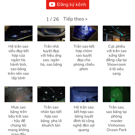
Đăng ký kênh
Tiếp theo
»
1
/
26
Hệ trần sao
Trần nhà
Trần sao kết
Cực phiêu
siêu đẹp kết
tuyệt đẹp
hợp chòm
với trần sao
hợp của
với hiệu ứng
sao tuyệt
xứng tầm
ngân hà,
sao, ngân
đẹp cho
đẳng cấp tại
hành tinh,
hà, sao băng
phòng chiếu
Showroom
sao băng
phim
ô tô siêu
trên nền sao
sang
lấp lánh
Mưa sao
Trần sao
Hệ trần sao
Trần sao,
băng trên
nhân tạo kết
kết hợp sao
sao băng tại
bầu trời sao
hợp sao
băng tuyệt
phòng
- hãy để
băng, pha lê
đỉnh từ công
master
chúng tôi
khuếch tán
nghệ đèn sợi
Vinhomes
mang không
quang
Ocean Park
gian đầy