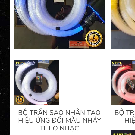
BỘ TRẦN SAO NHÂN TẠO
BỘ T
HIỆU ỨNG ĐỔI MÀU NHÁY
HI
THEO NHẠC