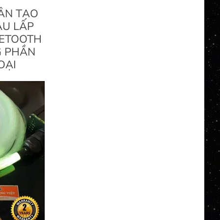
ÂN TẠO
ÀU LẤP
UETOOTH
G PHẦN
OẠI