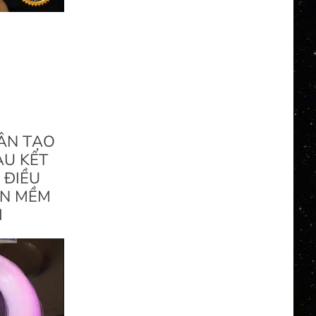
ÂN TẠO
ÀU KẾT
 ĐIỀU
ẦN MỀM
I