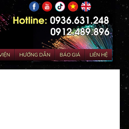
VIỆN
HƯỚNG DẪN
BÁO GIÁ
LIÊN HỆ