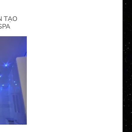
N TẠO
SPA