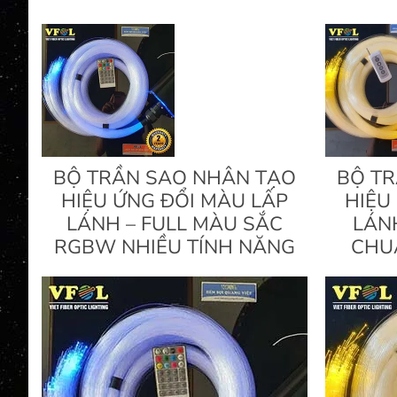
BỘ TRẦN SAO NHÂN TẠO
BỘ T
HIỆU ỨNG ĐỔI MÀU LẤP
HIỆU
LÁNH – FULL MÀU SẮC
LÁN
RGBW NHIỀU TÍNH NĂNG
CHUẨ