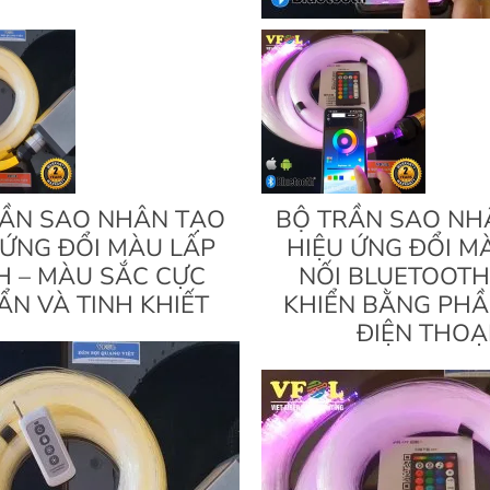
RẦN SAO NHÂN TẠO
BỘ TRẦN SAO NH
 ỨNG ĐỔI MÀU LẤP
HIỆU ỨNG ĐỔI M
H – MÀU SẮC CỰC
NỐI BLUETOOTH
N VÀ TINH KHIẾT
KHIỂN BẰNG PH
ĐIỆN THOẠ