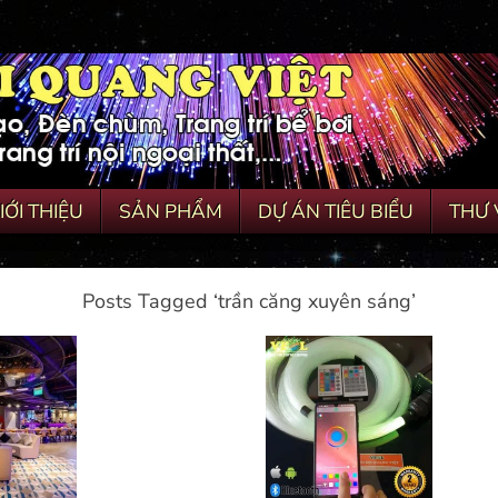
IỚI THIỆU
SẢN PHẨM
DỰ ÁN TIÊU BIỂU
THƯ 
Posts Tagged ‘trần căng xuyên sáng’