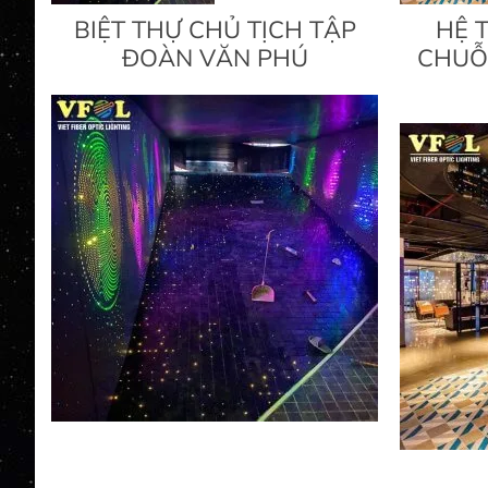
BIỆT THỰ CHỦ TỊCH TẬP
HỆ 
ĐOÀN VĂN PHÚ
CHUỖ