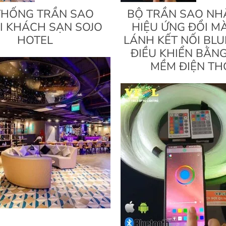
THỐNG TRẦN SAO
BỘ TRẦN SAO NH
I KHÁCH SẠN SOJO
HIỆU ỨNG ĐỔI M
HOTEL
LÁNH KẾT NỐI BL
ĐIỀU KHIỂN BẰN
MỀM ĐIỆN TH