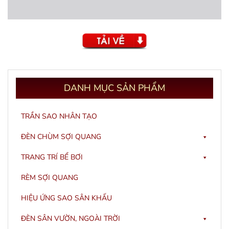
DANH
MỤC SẢN PHẨM
TRẦN SAO NHÂN TẠO
ĐÈN CHÙM SỢI QUANG
TRANG TRÍ BỂ BƠI
RÈM SỢI QUANG
HIỆU ỨNG SAO SÂN KHẤU
ĐÈN SÂN VƯỜN, NGOÀI TRỜI