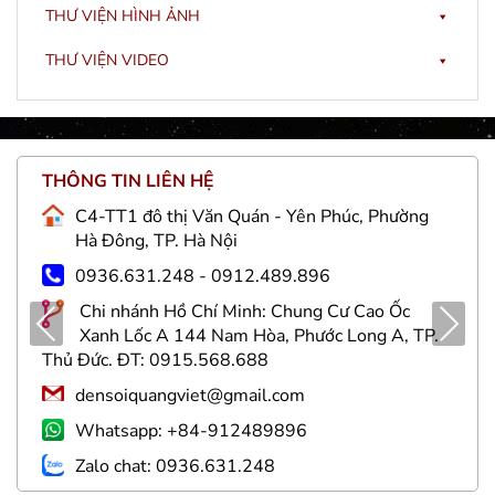
THƯ VIỆN HÌNH ẢNH
THƯ VIỆN VIDEO
THÔNG TIN LIÊN HỆ
C4-TT1 đô thị Văn Quán - Yên Phúc, Phường
Hà Đông, TP. Hà Nội
0936.631.248 - 0912.489.896
Chi nhánh Hồ Chí Minh: Chung Cư Cao Ốc
Pre
Nex
Xanh Lốc A 144 Nam Hòa, Phước Long A, TP.
viou
t
Thủ Đức. ĐT: 0915.568.688
s
densoiquangviet@gmail.com
Whatsapp: +84-912489896
Zalo chat: 0936.631.248