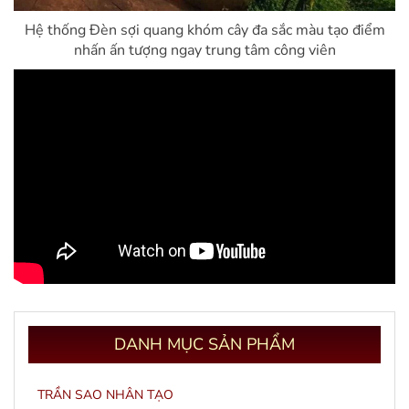
Hệ thống Đèn sợi quang khóm cây đa sắc màu tạo điểm
nhấn ấn tượng ngay trung tâm công viên
DANH
MỤC SẢN PHẨM
TRẦN SAO NHÂN TẠO