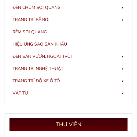
ĐÈN CHÙM SỢI QUANG
TRANG TRÍ BỂ BƠI
RÈM SỢI QUANG
HIỆU ỨNG SAO SÂN KHẤU
ĐÈN SÂN VƯỜN, NGOÀI TRỜI
TRANG TRÍ NGHỆ THUẬT
TRANG TRÍ ĐỘ XE Ô TÔ
VẬT TƯ
THƯ
VIỆN