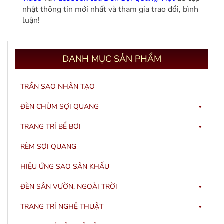
nhật thông tin mới nhất và tham gia trao đổi, bình
luận!
DANH
MỤC SẢN PHẨM
TRẦN SAO NHÂN TẠO
ĐÈN CHÙM SỢI QUANG
TRANG TRÍ BỂ BƠI
RÈM SỢI QUANG
HIỆU ỨNG SAO SÂN KHẤU
ĐÈN SÂN VƯỜN, NGOÀI TRỜI
TRANG TRÍ NGHỆ THUẬT