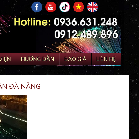
VIỆN
HƯỚNG DẪN
BÁO GIÁ
LIÊN HỆ
UÂN ĐÀ NẴNG