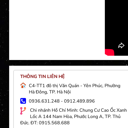
THÔNG TIN LIÊN HỆ
Việt
C4-TT1 đô thị Văn Quán - Yên Phúc, Phường
g và
Hà Đông, TP. Hà Nội
 sợi
0936.631.248 - 0912.489.896
nhân
Chi nhánh Hồ Chí Minh: Chung Cư Cao Ốc Xanh
 trí
Lốc A 144 Nam Hòa, Phước Long A, TP. Thủ
goài
Đức. ĐT: 0915.568.688