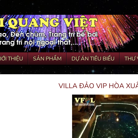
IỚI THIỆU
SẢN PHẨM
DỰ ÁN TIÊU BIỂU
THƯ 
VILLA ĐẢO VIP HÒA X