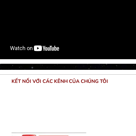
KẾT NỐI VỚI CÁC KÊNH CỦA CHÚNG TÔI