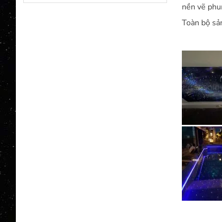
nền vẽ phun
Toàn bộ sả