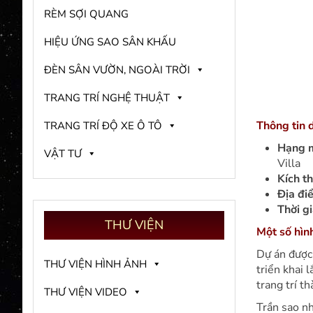
RÈM SỢI QUANG
HIỆU ỨNG SAO SÂN KHẤU
ĐÈN SÂN VƯỜN, NGOÀI TRỜI
TRANG TRÍ NGHỆ THUẬT
Thông tin 
TRANG TRÍ ĐỘ XE Ô TÔ
Hạng 
VẬT TƯ
Villa
Kích t
Địa đi
Thời g
THƯ
VIỆN
Một số hìn
Dự án được 
THƯ VIỆN HÌNH ẢNH
triển khai 
trang trí t
THƯ VIỆN VIDEO
Trần sao nh