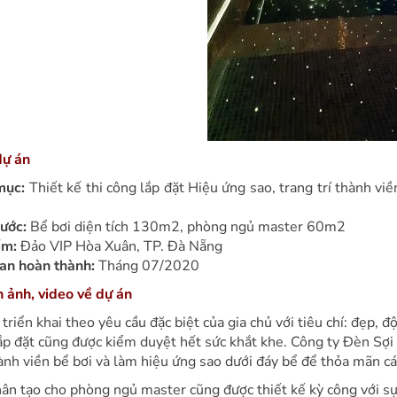
dự án
mục:
Thiết kế thi công lắp đặt Hiệu ứng sao, trang trí thành v
hước:
Bể bơi diện tích 130m2, phòng ngủ master 60m2
ểm:
Đảo VIP Hòa Xuân, TP. Đà Nẵng
ian hoàn thành:
Tháng 07/2020
h ảnh, video về dự án
triển khai theo yêu cầu đặc biệt của gia chủ với tiêu chí: đẹp, đ
lắp đặt cũng được kiểm duyệt hết sức khắt khe. Công ty Đèn Sợi
hành viền bể bơi và làm hiệu ứng sao dưới đáy bể để thỏa mãn cá
ân tạo cho phòng ngủ master cũng được thiết kế kỳ công với sự