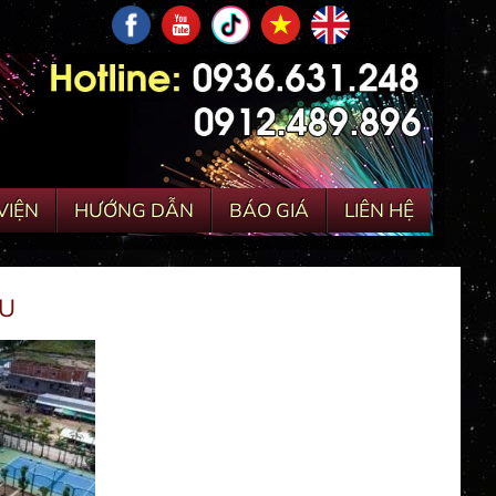
VIỆN
HƯỚNG DẪN
BÁO GIÁ
LIÊN HỆ
AU