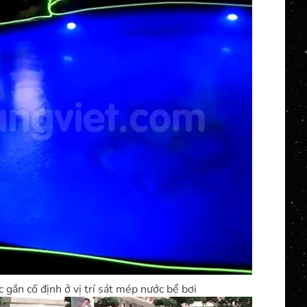
 gắn cố định ở vị trí sát mép nước bể bơi