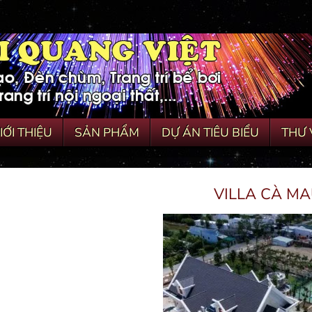
IỚI THIỆU
SẢN PHẨM
DỰ ÁN TIÊU BIỂU
THƯ 
VILLA CÀ M