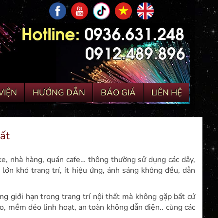
VIỆN
HƯỚNG DẪN
BÁO GIÁ
LIÊN HỆ
hất
aoke, nhà hàng, quán cafe… thông thường sử dụng các dây,
lớn khó trang trí, ít hiệu ứng, ánh sáng không đều, dẫn
ng giới hạn trong trang trí nội thất mà không gặp bất cứ
ao, mềm dẻo linh hoạt, an toàn không dẫn điện.. cùng các