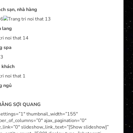
hách sạn, nhà hàng
h lang
ng spa
g khách
ng ngủ
 BẰNG SỢI QUANG
_settings=”1″ thumbnail_width=”155″
er_of_columns=”0″ ajax_pagination=”0″
_link=”0″ slideshow_link_text=”[Show slideshow]”