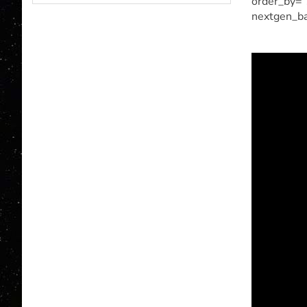
order_by=”
nextgen_ba