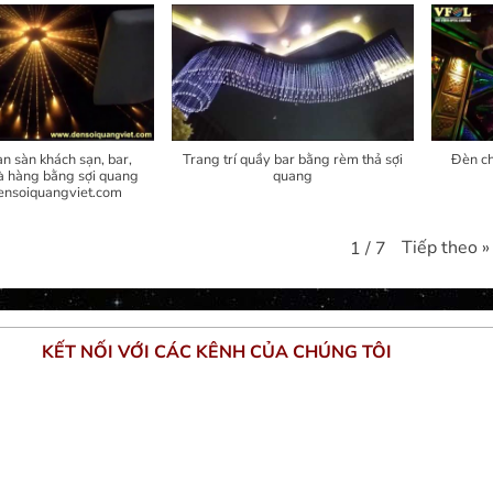
àn sàn khách sạn, bar,
Trang trí quầy bar bằng rèm thả sợi
Đèn c
à hàng bằng sợi quang
quang
nsoiquangviet.com
Tiếp theo
»
1
/
7
KẾT NỐI VỚI CÁC KÊNH CỦA CHÚNG TÔI