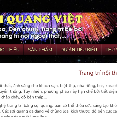
IỚI THIỆU
SẢN PHẨM
DỰ ÁN TIÊU BIỂU
THƯ 
Trang trí nội t
ội thất, ánh sáng cho khách sạn, biệt thự, nhà riêng, bar, kar
uyền thống. Tuy nhiên, phương pháp này hạn chế bởi tiết diện 
 chập cháy, độ bền thấp….
hệ trang trí bằng sợi quang, bạn có thể thỏa sức sáng tạo khô
. Các sợi quang đa dạng về chủng loại kích thước, độ bền cực c