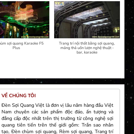
hùm sợi quang Karaoke F5
Trang trí nội thất bằng sợi quang,
Plus
mảng thả uốn lượn nghệ thuật -
bar, karaoke
VỀ CHÚNG TÔI
TH
Đèn Sợi Quang Việt là đơn vị lâu năm hàng đầu Việt
Nam chuyên các sản phẩm độc đáo, ấn tượng và
đẳng cấp độc nhất trên thị trường từ công nghệ sợi
quang tiên tiến trên thế giới gồm: Trần sao nhân
tạo, Đèn chùm sợi quang, Rèm sợi quang, Trang trí