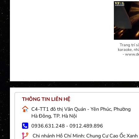
Trang trí s
karaoke, nh
- www.de
THÔNG TIN LIÊN HỆ
Việt
C4-TT1 đô thị Văn Quán - Yên Phúc, Phường
g và
Hà Đông, TP. Hà Nội
 sợi
0936.631.248 - 0912.489.896
nhân
Chi nhánh Hồ Chí Minh: Chung Cư Cao Ốc Xanh
 trí