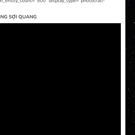
m_entity_count=”500″ display_type=”photocrati-
ẰNG SỢI QUANG