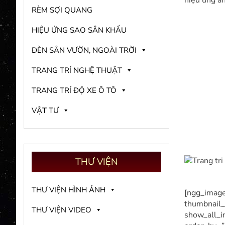
hiệu ứng án
RÈM SỢI QUANG
HIỆU ỨNG SAO SÂN KHẤU
ĐÈN SÂN VƯỜN, NGOÀI TRỜI
TRANG TRÍ NGHỆ THUẬT
TRANG TRÍ ĐỘ XE Ô TÔ
VẬT TƯ
THƯ
VIỆN
THƯ VIỆN HÌNH ẢNH
[ngg_image
thumbnail_
THƯ VIỆN VIDEO
show_all_i