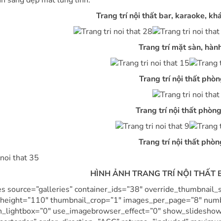
h sáng đẹp mắt lung linh.
Trang trí nội thất bar, karaoke, k
Trang trí mặt sàn, hàn
Trang trí nội thất phò
Trang trí nội thất phòn
Trang trí nội thất phò
HÌNH ẢNH TRANG TRÍ NỘI THẤT
s source=”galleries” container_ids=”38″ override_thumbnail
height=”110″ thumbnail_crop=”1″ images_per_page=”8″ numb
n_lightbox=”0″ use_imagebrowser_effect=”0″ show_slideshow