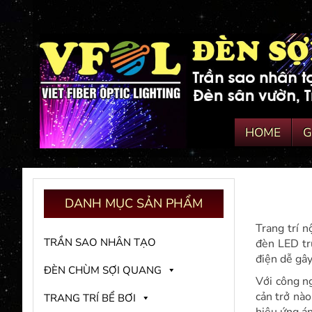
HOME
G
DANH
MỤC SẢN PHẨM
Trang trí n
TRẦN SAO NHÂN TẠO
đèn LED tr
điện dễ gây
ĐÈN CHÙM SỢI QUANG
Với công ng
cản trở nào
TRANG TRÍ BỂ BƠI