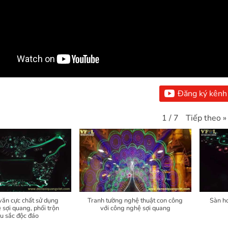
Đăng ký kênh
Tiếp theo
»
1
/
7
văn cực chất sử dụng
Tranh tường nghệ thuật con công
Sàn h
 sợi quang, phối trộn
với công nghệ sợi quang
u sắc độc đáo