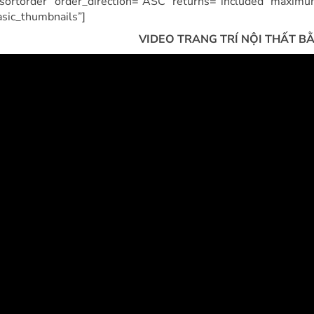
sortorder” order_direction=”ASC” returns=”included” maximu
sic_thumbnails”]
VIDEO
TRANG TRÍ NỘI THẤT B