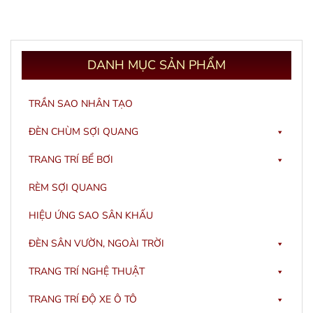
DANH
MỤC SẢN PHẨM
TRẦN SAO NHÂN TẠO
ĐÈN CHÙM SỢI QUANG
TRANG TRÍ BỂ BƠI
RÈM SỢI QUANG
HIỆU ỨNG SAO SÂN KHẤU
ĐÈN SÂN VƯỜN, NGOÀI TRỜI
TRANG TRÍ NGHỆ THUẬT
TRANG TRÍ ĐỘ XE Ô TÔ