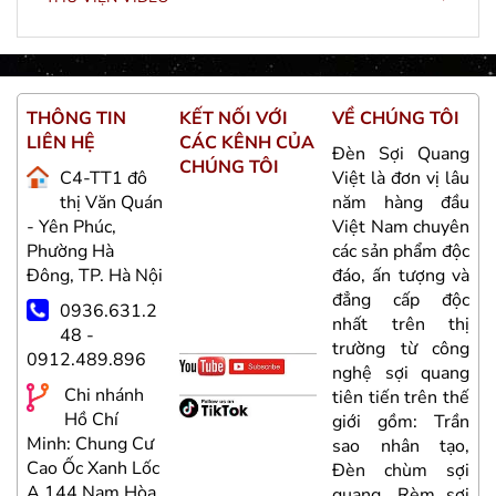
I
THÔNG TIN
KẾT NỐI VỚI
VỀ CHÚNG TÔI
T
LIÊN HỆ
CÁC KÊNH CỦA
L
ng
Đèn Sợi Quang
CHÚNG TÔI
âu
C4-TT1 đô
Việt là đơn vị lâu
u
thị Văn Quán
năm hàng đầu
ên
- Yên Phúc,
Việt Nam chuyên
-
ộc
Phường Hà
các sản phẩm độc
P
và
Đông, TP. Hà Nội
đáo, ấn tượng và
Đ
c
đẳng cấp độc
0936.631.2
hị
nhất trên thị
48 -
ng
trường từ công
0912.489.896
0
ng
nghệ sợi quang
Chi nhánh
hế
tiên tiến trên thế
Hồ Chí
ần
giới gồm: Trần
Minh: Chung Cư
M
o,
sao nhân tạo,
Cao Ốc Xanh Lốc
C
i
Đèn chùm sợi
A 144 Nam Hòa,
A
ợi
quang, Rèm sợi