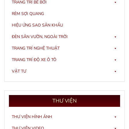
TRANG TRÍ BỂ BƠI
RÈM SỢI QUANG
HIỆU ỨNG SAO SÂN KHẤU
ĐÈN SÂN VƯỜN, NGOÀI TRỜI
TRANG TRÍ NGHỆ THUẬT
TRANG TRÍ ĐỘ XE Ô TÔ
VẬT TƯ
THƯ
VIỆN
THƯ VIỆN HÌNH ẢNH
THƯ VIỆN VIDEO