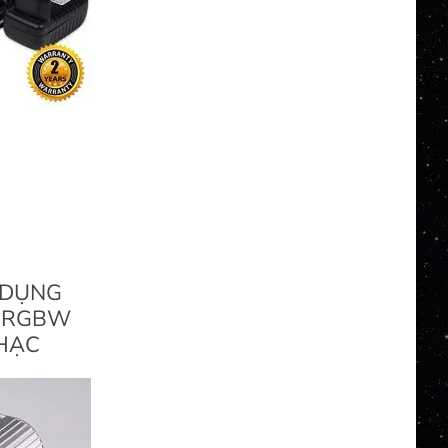
 DỤNG
 RGBW
HẠC