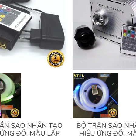
RẦN SAO NHÂN TẠO
BỘ TRẦN SAO NH
 ỨNG ĐỔI MÀU LẤP
HIỆU ỨNG ĐỔI M