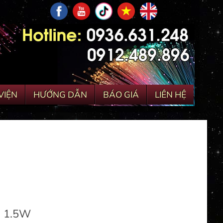
VIỆN
HƯỚNG DẪN
BÁO GIÁ
LIÊN HỆ
 1.5W