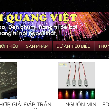
IỚI THIỆU
SẢN PHẨM
DỰ ÁN TIÊU BIỂU
THƯ 
HỢP GIẢI ĐÁP TRẦN
NGUỒN MINI LED