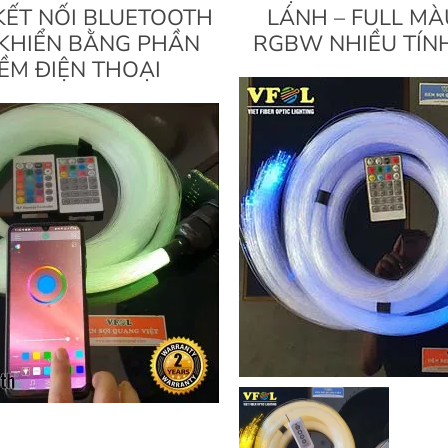
KẾT NỐI BLUETOOTH
LÁNH – FULL MÀ
 KHIỂN BẰNG PHẦN
RGBW NHIỀU TÍN
ỀM ĐIỆN THOẠI