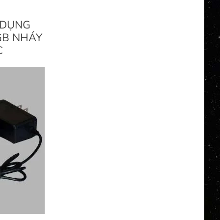
 DỤNG
GB NHÁY
C