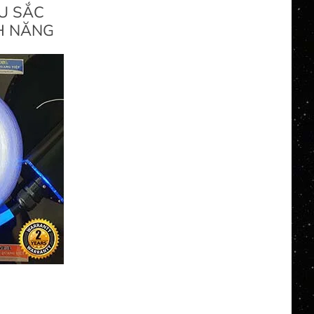
U SẮC
H NĂNG