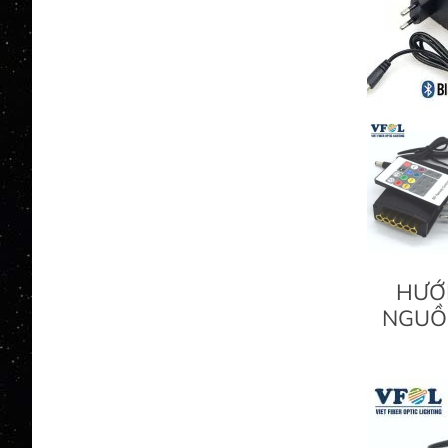
HƯỚ
NGUỒ