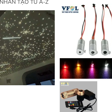
NHÂN TẠO TỪ A-Z