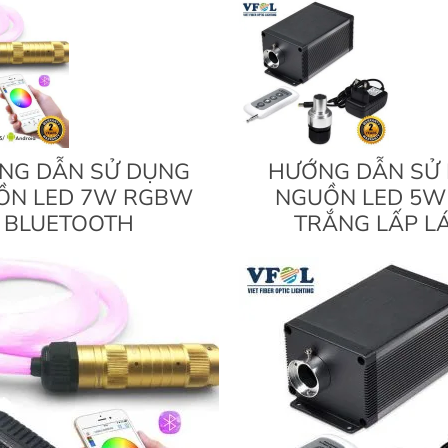
NG DẪN SỬ DỤNG
HƯỚNG DẪN SỬ
ỒN LED 7W RGBW
NGUỒN LED 5W
BLUETOOTH
TRẮNG LẤP L