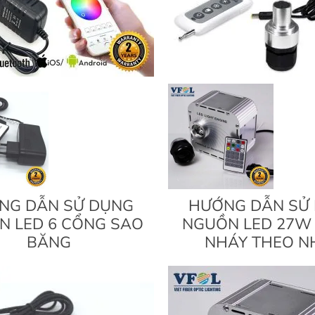
NG DẪN SỬ DỤNG
HƯỚNG DẪN SỬ
N LED 6 CỔNG SAO
NGUỒN LED 27W
BĂNG
NHÁY THEO N