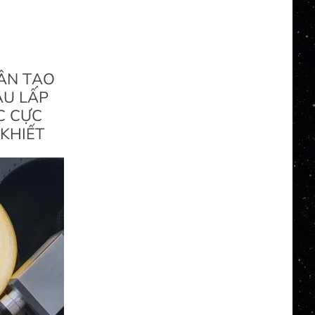
ÂN TẠO
ÀU LẤP
C CỰC
KHIẾT