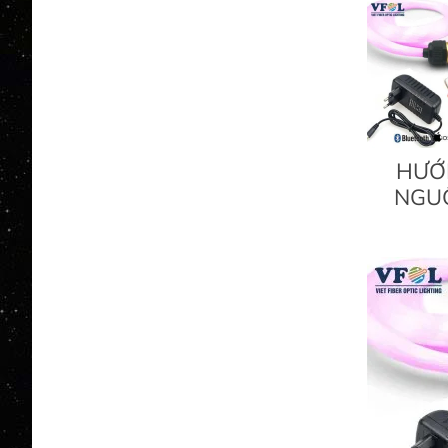
HƯỚ
NGU