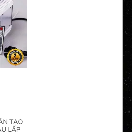
ÂN TẠO
ÀU LẤP