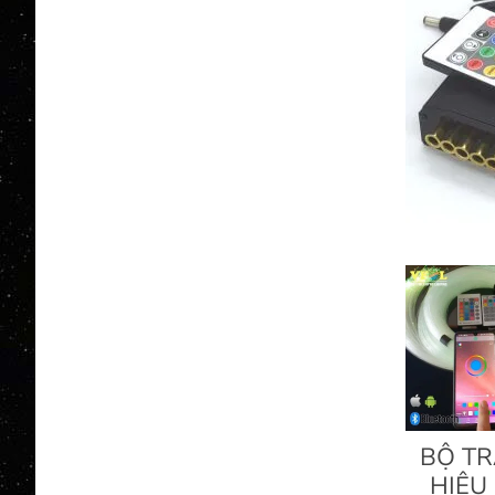
BỘ T
HIỆU