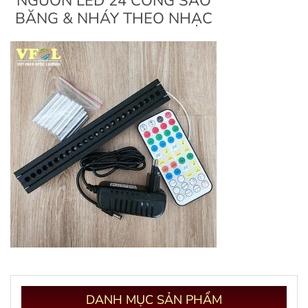
NGUỒN LED 24 CỔNG SAO
BĂNG & NHÁY THEO NHẠC
DANH
MỤC SẢN PHẨM