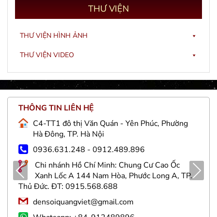
THƯ
VIỆN
THƯ VIỆN HÌNH ẢNH
THƯ VIỆN VIDEO
THÔNG TIN LIÊN HỆ
C4-TT1 đô thị Văn Quán - Yên Phúc, Phường
Hà Đông, TP. Hà Nội
0936.631.248 - 0912.489.896
Chi nhánh Hồ Chí Minh: Chung Cư Cao Ốc
Pre
Nex
Xanh Lốc A 144 Nam Hòa, Phước Long A, TP.
viou
t
Thủ Đức. ĐT: 0915.568.688
s
densoiquangviet@gmail.com