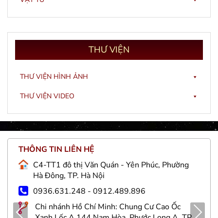
THƯ
VIỆN
THƯ VIỆN HÌNH ẢNH
THƯ VIỆN VIDEO
THÔNG TIN LIÊN HỆ
C4-TT1 đô thị Văn Quán - Yên Phúc, Phường
Hà Đông, TP. Hà Nội
0936.631.248 - 0912.489.896
Chi nhánh Hồ Chí Minh: Chung Cư Cao Ốc
Pre
Nex
Xanh Lốc A 144 Nam Hòa, Phước Long A, TP.