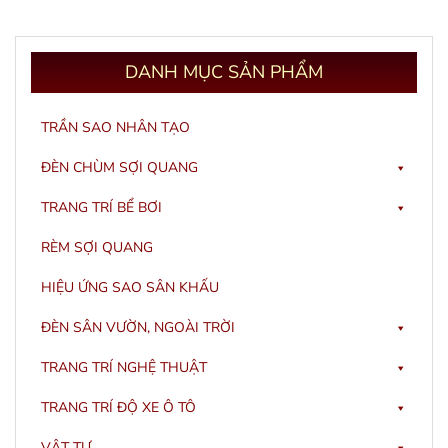
DANH
MỤC SẢN PHẨM
TRẦN SAO NHÂN TẠO
ĐÈN CHÙM SỢI QUANG
TRANG TRÍ BỂ BƠI
RÈM SỢI QUANG
HIỆU ỨNG SAO SÂN KHẤU
ĐÈN SÂN VƯỜN, NGOÀI TRỜI
TRANG TRÍ NGHỆ THUẬT
TRANG TRÍ ĐỘ XE Ô TÔ
VẬT TƯ