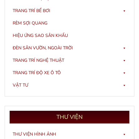
TRANG TRÍ BỂ BƠI
RÈM SỢI QUANG
HIỆU ỨNG SAO SÂN KHẤU
ĐÈN SÂN VƯỜN, NGOÀI TRỜI
TRANG TRÍ NGHỆ THUẬT
TRANG TRÍ ĐỘ XE Ô TÔ
VẬT TƯ
THƯ
VIỆN
THƯ VIỆN HÌNH ẢNH