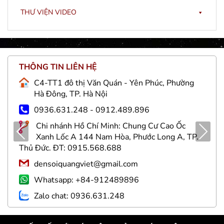
THƯ VIỆN VIDEO
THÔNG TIN LIÊN HỆ
C4-TT1 đô thị Văn Quán - Yên Phúc, Phường
Hà Đông, TP. Hà Nội
0936.631.248 - 0912.489.896
Chi nhánh Hồ Chí Minh: Chung Cư Cao Ốc
Pre
Nex
Xanh Lốc A 144 Nam Hòa, Phước Long A, TP.
viou
t
Thủ Đức. ĐT: 0915.568.688
s
densoiquangviet@gmail.com
Whatsapp: +84-912489896
Zalo chat: 0936.631.248