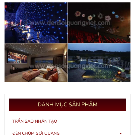
DANH
MỤC SẢN PHẨM
TRẦN SAO NHÂN TẠO
ĐÈN CHÙM SỢI QUANG