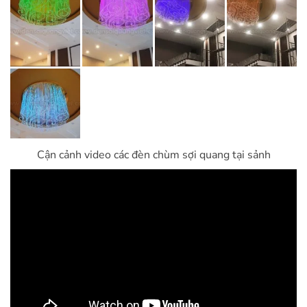
Cận cảnh video các đèn chùm sợi quang tại sảnh