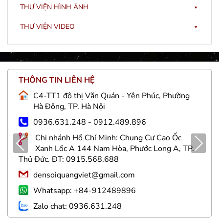
THƯ VIỆN HÌNH ẢNH
THƯ VIỆN VIDEO
THÔNG TIN LIÊN HỆ
C4-TT1 đô thị Văn Quán - Yên Phúc, Phường
Hà Đông, TP. Hà Nội
0936.631.248 - 0912.489.896
Chi nhánh Hồ Chí Minh: Chung Cư Cao Ốc
Pre
Nex
Xanh Lốc A 144 Nam Hòa, Phước Long A, TP.
viou
t
Thủ Đức. ĐT: 0915.568.688
s
densoiquangviet@gmail.com
Whatsapp: +84-912489896
Zalo chat: 0936.631.248