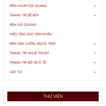
ĐÈN CHÙM SỢI QUANG
TRANG TRÍ BỂ BƠI
RÈM SỢI QUANG
HIỆU ỨNG SAO SÂN KHẤU
ĐÈN SÂN VƯỜN, NGOÀI TRỜI
TRANG TRÍ NGHỆ THUẬT
TRANG TRÍ ĐỘ XE Ô TÔ
VẬT TƯ
THƯ
VIỆN