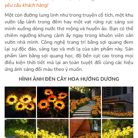
yêu cầu khách hàng!
Một con đường lung linh như trong truyện cổ tích, một khu
vườn lấp lánh trong đêm hay một vạt rừng rực sáng soi
mình xuống dòng nước thơ mộng và huyền ảo. Bạn có thể
chiêm ngưỡng khung cảnh ấy ngay trong khuôn viên sân
vườn nhà mình. Công nghệ trang trí bằng sợi quang đem
lại sự độc đáo, sáng tạo và mới lạ của sản phẩm này. Sản
phẩm làm bằng sợi quang học, độ bền cực cao trong mọi
điều kiện thời tiết mà lại an toàn tuyệt đối cùng các hiệu
ứng ánh sáng đổi màu theo ý muốn.
HÌNH ẢNH
ĐÈN CÂY HOA HƯỚNG DƯƠNG