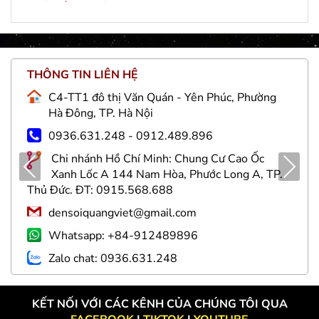
THÔNG TIN LIÊN HỆ
C4-TT1 đô thị Văn Quán - Yên Phúc, Phường
Hà Đông, TP. Hà Nội
0936.631.248 - 0912.489.896
Chi nhánh Hồ Chí Minh: Chung Cư Cao Ốc
Pre
Nex
Xanh Lốc A 144 Nam Hòa, Phước Long A, TP.
viou
t
Thủ Đức. ĐT: 0915.568.688
s
densoiquangviet@gmail.com
Whatsapp: +84-912489896
Zalo chat: 0936.631.248
KẾT NỐI VỚI CÁC KÊNH CỦA CHÚNG TÔI QUA