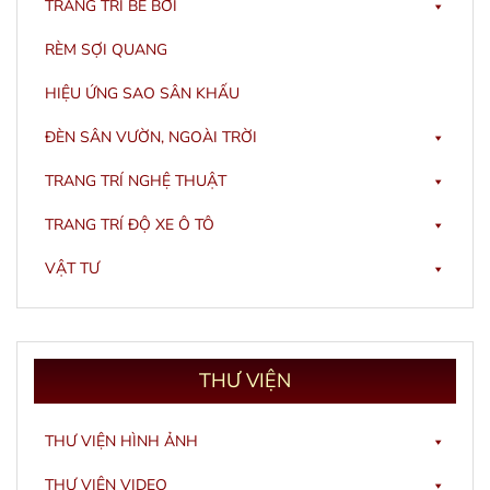
TRANG TRÍ BỂ BƠI
RÈM SỢI QUANG
HIỆU ỨNG SAO SÂN KHẤU
ĐÈN SÂN VƯỜN, NGOÀI TRỜI
TRANG TRÍ NGHỆ THUẬT
TRANG TRÍ ĐỘ XE Ô TÔ
VẬT TƯ
THƯ
VIỆN
THƯ VIỆN HÌNH ẢNH
THƯ VIỆN VIDEO