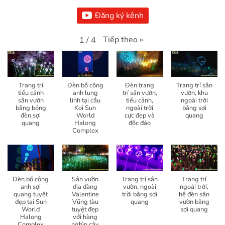
Đăng ký kênh
Tiếp theo
»
1
/
4
Trang trí
Đèn bồ công
Đèn trang
Trang trí sân
tiểu cảnh
anh lung
trí sân vườn,
vườn, khu
sân vườn
linh tại cầu
tiểu cảnh,
ngoài trời
bằng bóng
Koi Sun
ngoài trời
bằng sợi
đèn sợi
World
cực đẹp và
quang
quang
Halong
độc đáo
Complex
Đèn bồ công
Sân vườn
Trang trí sân
Trang trí
anh sợi
địa đàng
vườn, ngoài
ngoài trời,
quang tuyệt
Valentine
trời bằng sợi
hệ đèn sân
đẹp tại Sun
Vũng tàu
quang
vườn bằng
World
tuyệt đẹp
sợi quang
Halong
với hàng
Complex
nghìn cây