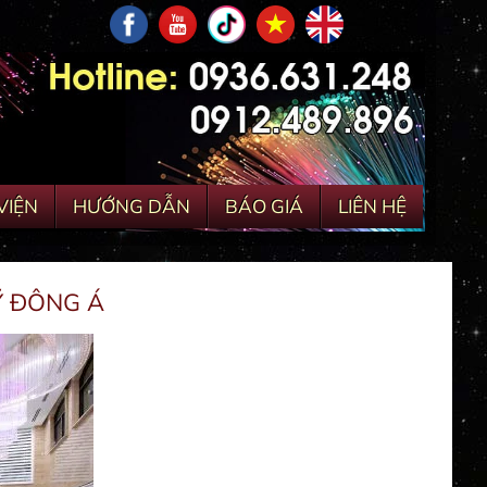
VIỆN
HƯỚNG DẪN
BÁO GIÁ
LIÊN HỆ
Ỹ ĐÔNG Á