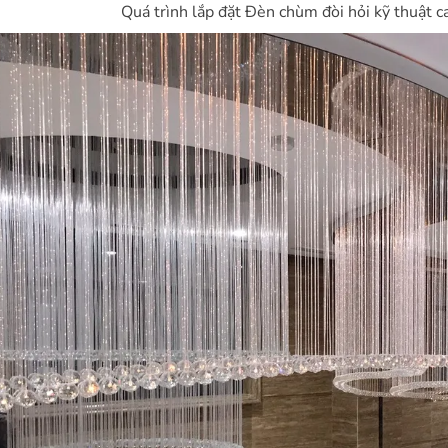
Quá trình lắp đặt Đèn chùm đòi hỏi kỹ thuật ca