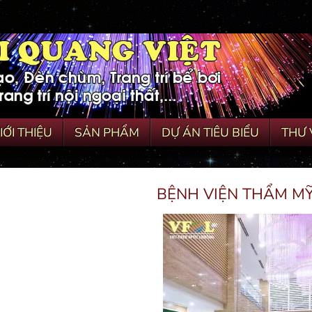
IỚI THIỆU
SẢN PHẨM
DỰ ÁN TIÊU BIỂU
THƯ 
BỆNH VIỆN THẨM M