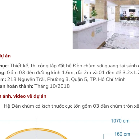
dự án
mục:
Thiết kế, thi công lắp đặt hệ Đèn chùm sợi quang tại sản
ng:
Gồm 03 đèn đường kính 1.6m, dài 2m và 01 đèn đế 3.2×1.
ểm:
218 Nguyễn Trãi, Phường 3, Quận 5, TP. Hồ Chí Minh
ian hoàn thành:
Tháng 10/2018
h ảnh, video về dự án
Hệ Đèn chùm có kích thước cực lớn gồm 03 đèn chùm tròn xếp