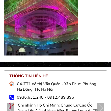
THÔNG TIN LIÊN HỆ
C4-TT1 đô thị Văn Quán - Yên Phúc, Phường
Hà Đông, TP. Hà Nội
0936.631.248 - 0912.489.896
Chi nhánh Hồ Chí Minh: Chung Cư Cao Ốc
Pre
Nex
Xanh Lốc A 144 Nam Hòa, Phước Long A, TP.