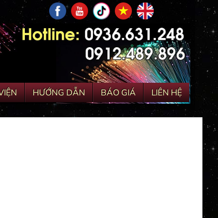
VIỆN
HƯỚNG DẪN
BÁO GIÁ
LIÊN HỆ