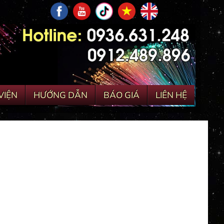
VIỆN
HƯỚNG DẪN
BÁO GIÁ
LIÊN HỆ