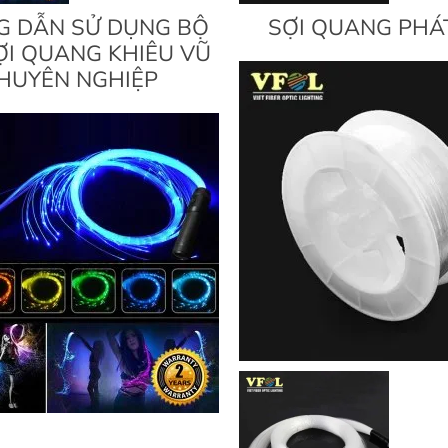
 DẪN SỬ DỤNG BỘ
SỢI QUANG PHÁ
ỢI QUANG KHIÊU VŨ
HUYÊN NGHIỆP