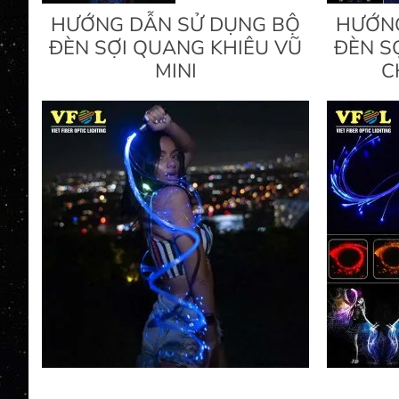
HƯỚNG DẪN SỬ DỤNG BỘ
HƯỚNG
ĐÈN SỢI QUANG KHIÊU VŨ
ĐÈN S
MINI
C