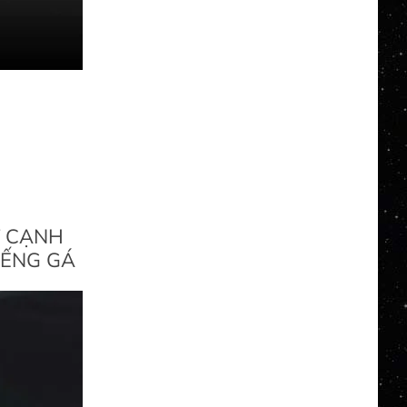
T CẠNH
IẾNG GÁ