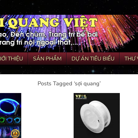
IỚI THIỆU
SẢN PHẨM
DỰ ÁN TIÊU BIỂU
THƯ 
Posts Tagged ‘sợi quang’