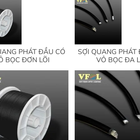
UANG PHÁT ĐẦU CÓ
SỢI QUANG PHÁT
Ỏ BỌC ĐƠN LÕI
VỎ BỌC ĐA L