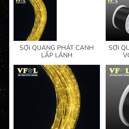
SỢI QUANG PHÁT CẠNH
SỢI Q
LẤP LÁNH
V