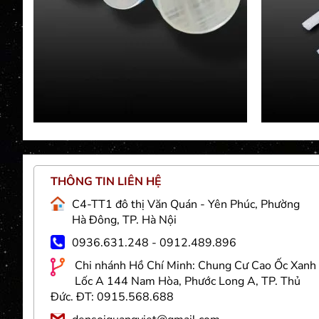
THÔNG TIN LIÊN HỆ
Việt
C4-TT1 đô thị Văn Quán - Yên Phúc, Phường
g và
Hà Đông, TP. Hà Nội
 sợi
0936.631.248 - 0912.489.896
nhân
Chi nhánh Hồ Chí Minh: Chung Cư Cao Ốc Xanh
 trí
Lốc A 144 Nam Hòa, Phước Long A, TP. Thủ
goài
Đức. ĐT: 0915.568.688