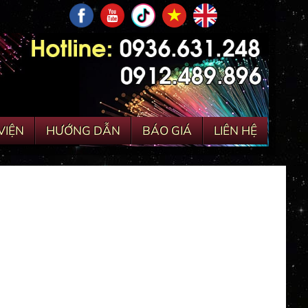
VIỆN
HƯỚNG DẪN
BÁO GIÁ
LIÊN HỆ