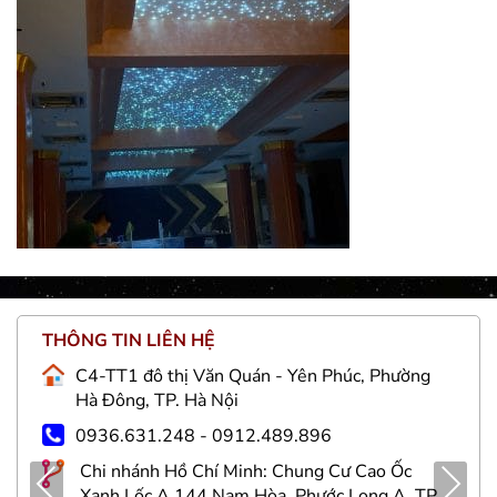
THÔNG TIN LIÊN HỆ
C4-TT1 đô thị Văn Quán - Yên Phúc, Phường
Hà Đông, TP. Hà Nội
0936.631.248 - 0912.489.896
Chi nhánh Hồ Chí Minh: Chung Cư Cao Ốc
Pre
Nex
Xanh Lốc A 144 Nam Hòa, Phước Long A, TP.