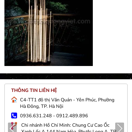
THÔNG TIN LIÊN HỆ
C4-TT1 đô thị Văn Quán - Yên Phúc, Phường
Hà Đông, TP. Hà Nội
0936.631.248 - 0912.489.896
Chi nhánh Hồ Chí Minh: Chung Cư Cao Ốc
Pre
Nex
Xanh Lốc A 144 Nam Hòa, Phước Long A, TP.