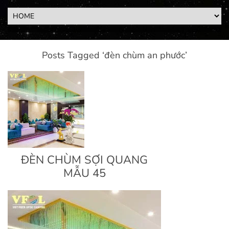
Posts Tagged ‘đèn chùm an phước’
ĐÈN CHÙM SỢI QUANG
MẪU 45