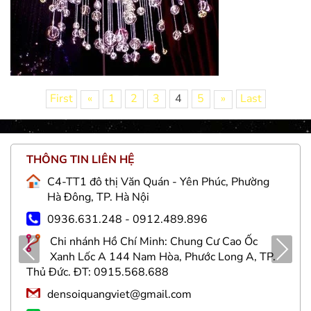
First
«
1
2
3
4
5
»
Last
THÔNG TIN LIÊN HỆ
C4-TT1 đô thị Văn Quán - Yên Phúc, Phường
Hà Đông, TP. Hà Nội
0936.631.248 - 0912.489.896
Chi nhánh Hồ Chí Minh: Chung Cư Cao Ốc
Pre
Nex
Xanh Lốc A 144 Nam Hòa, Phước Long A, TP.
viou
t
Thủ Đức. ĐT: 0915.568.688
s
densoiquangviet@gmail.com